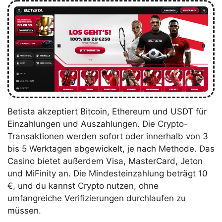
Betista akzeptiert Bitcoin, Ethereum und USDT für
Einzahlungen und Auszahlungen. Die Crypto-
Transaktionen werden sofort oder innerhalb von 3
bis 5 Werktagen abgewickelt, je nach Methode. Das
Casino bietet außerdem Visa, MasterCard, Jeton
und MiFinity an. Die Mindesteinzahlung beträgt 10
€, und du kannst Crypto nutzen, ohne
umfangreiche Verifizierungen durchlaufen zu
müssen.