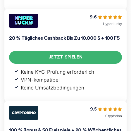
9.6
HyperLucky
20 % Tägliches Cashback Bis Zu 10.000 $ + 100 FS
JETZT SPIELEN
Keine KYC-Prüfung erforderlich
VPN-kompatibel
Keine Umsatzbedingungen
9.5
Cryptorino
100 % Bonus & 50 Freispiele + 20 % Wöchentliches