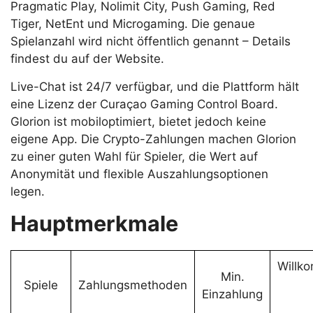
Pragmatic Play, Nolimit City, Push Gaming, Red
Tiger, NetEnt und Microgaming. Die genaue
Spielanzahl wird nicht öffentlich genannt – Details
findest du auf der Website.
Live-Chat ist 24/7 verfügbar, und die Plattform hält
eine Lizenz der Curaçao Gaming Control Board.
Glorion ist mobiloptimiert, bietet jedoch keine
eigene App. Die Crypto-Zahlungen machen Glorion
zu einer guten Wahl für Spieler, die Wert auf
Anonymität und flexible Auszahlungsoptionen
legen.
Hauptmerkmale
Willk
Min.
Spiele
Zahlungsmethoden
Einzahlung