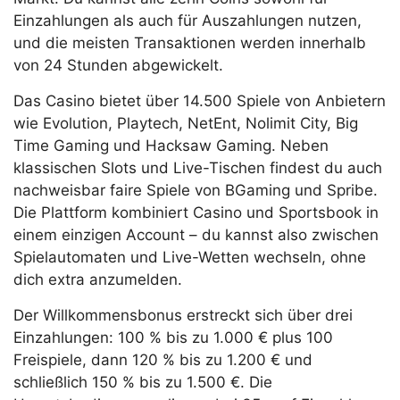
Einzahlungen als auch für Auszahlungen nutzen,
und die meisten Transaktionen werden innerhalb
von 24 Stunden abgewickelt.
Das Casino bietet über 14.500 Spiele von Anbietern
wie Evolution, Playtech, NetEnt, Nolimit City, Big
Time Gaming und Hacksaw Gaming. Neben
klassischen Slots und Live-Tischen findest du auch
nachweisbar faire Spiele von BGaming und Spribe.
Die Plattform kombiniert Casino und Sportsbook in
einem einzigen Account – du kannst also zwischen
Spielautomaten und Live-Wetten wechseln, ohne
dich extra anzumelden.
Der Willkommensbonus erstreckt sich über drei
Einzahlungen: 100 % bis zu 1.000 € plus 100
Freispiele, dann 120 % bis zu 1.200 € und
schließlich 150 % bis zu 1.500 €. Die