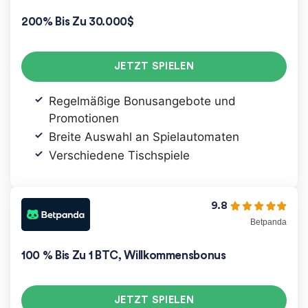
200% Bis Zu 30.000$
JETZT SPIELEN
Regelmäßige Bonusangebote und
Promotionen
Breite Auswahl an Spielautomaten
Verschiedene Tischspiele
9.8
Betpanda
100 % Bis Zu 1 BTC, Willkommensbonus
JETZT SPIELEN