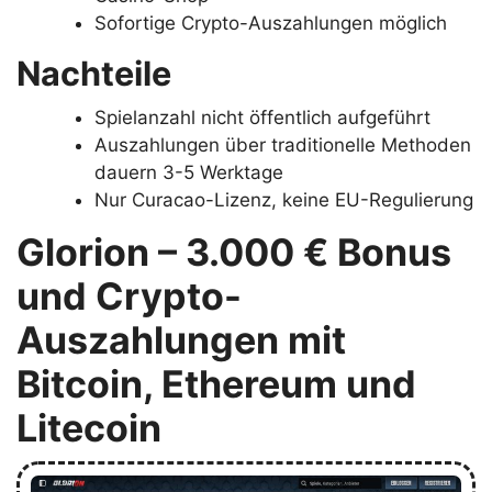
Sofortige Crypto-Auszahlungen möglich
Nachteile
Spielanzahl nicht öffentlich aufgeführt
Auszahlungen über traditionelle Methoden
dauern 3-5 Werktage
Nur Curacao-Lizenz, keine EU-Regulierung
Glorion – 3.000 € Bonus
und Crypto-
Auszahlungen mit
Bitcoin, Ethereum und
Litecoin