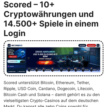
Scored – 10+
Cryptowährungen und
14.500+ Spiele in einem
Login
Scored unterstützt Bitcoin, Ethereum, Tether,
Ripple, USD Coin, Cardano, Dogecoin, Litecoin,
Bitcoin Cash und Solana – damit gehört es zu den
vielseitigsten Crypto-Casinos auf dem deutschen
Markt. Du kannst alle zehn Coins sowohl für