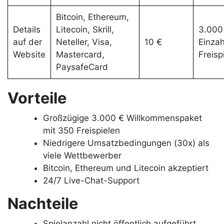
Bitcoin, Ethereum,
Details
Litecoin, Skrill,
3.000 
auf der
Neteller, Visa,
10 €
Einza
Website
Mastercard,
Freisp
PaysafeCard
Vorteile
Großzügige 3.000 € Willkommenspaket
mit 350 Freispielen
Niedrigere Umsatzbedingungen (30x) als
viele Wettbewerber
Bitcoin, Ethereum und Litecoin akzeptiert
24/7 Live-Chat-Support
Nachteile
Spielanzahl nicht öffentlich aufgeführt