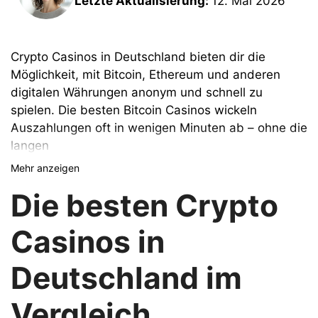
Letzte Aktualisierung:
12. Mai 2026
Crypto Casinos in Deutschland bieten dir die
Möglichkeit, mit Bitcoin, Ethereum und anderen
digitalen Währungen anonym und schnell zu
spielen. Die besten Bitcoin Casinos wickeln
Auszahlungen oft in wenigen Minuten ab – ohne die
langen
Mehr anzeigen
Die besten Crypto
Casinos in
Deutschland im
Vergleich