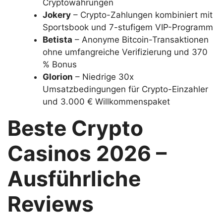
Cryptowährungen
Jokery
– Crypto-Zahlungen kombiniert mit
Sportsbook und 7-stufigem VIP-Programm
Betista
– Anonyme Bitcoin-Transaktionen
ohne umfangreiche Verifizierung und 370
% Bonus
Glorion
– Niedrige 30x
Umsatzbedingungen für Crypto-Einzahler
und 3.000 € Willkommenspaket
Beste Crypto
Casinos 2026 –
Ausführliche
Reviews