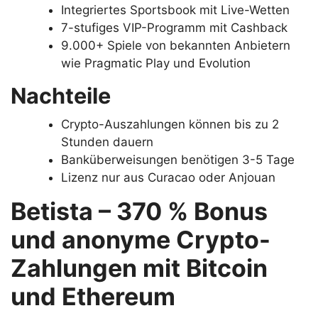
Integriertes Sportsbook mit Live-Wetten
7-stufiges VIP-Programm mit Cashback
9.000+ Spiele von bekannten Anbietern
wie Pragmatic Play und Evolution
Nachteile
Crypto-Auszahlungen können bis zu 2
Stunden dauern
Banküberweisungen benötigen 3-5 Tage
Lizenz nur aus Curacao oder Anjouan
Betista – 370 % Bonus
und anonyme Crypto-
Zahlungen mit Bitcoin
und Ethereum