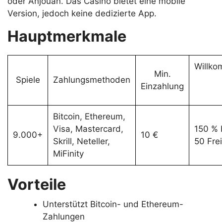
oder Anjouan. Das Casino bietet eine mobile
Version, jedoch keine dedizierte App.
Hauptmerkmale
Willk
Min.
Spiele
Zahlungsmethoden
Einzahlung
Bitcoin, Ethereum,
Visa, Mastercard,
150 % 
9.000+
10 €
Skrill, Neteller,
50 Frei
MiFinity
Vorteile
Unterstützt Bitcoin- und Ethereum-
Zahlungen